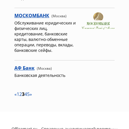
МОСКОМБАНК
(Москва)
Обслуживание юридических и
физических лиц,
кредитование, банковские
карты, валютно-обменные
операции, переводы, вклады,
банковские сейфы.
АФ Банк
(Москва)
Банковская деятельность
«
1
2
3
4
5
»
Officemart.ru - Справочно-аналитический ресурс