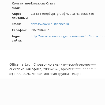
Контактное
Тлевасова Ольга
лицо:
Адрес
Санкт-Петербург, ул. Ефимова, 4а, офис 516
почтовый:
Email:
tlevasovaov@rusfinance,ru
Телефон:
89602816967
Адрес
http://www.careers.socgen.com/russia/ru/home.htm
сайта:
Officemart.ru - Справочно-аналитический ресурс
Политика обработки
обеспечения офиса, 2000-2026, архив
персональных данных
(с) 1999-2026, Маркетинговая группа
Текарт