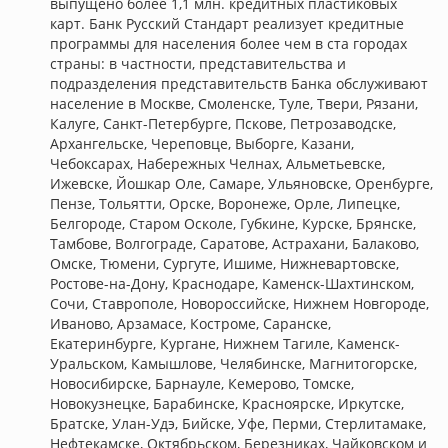
выпущено более 1,1 млн. кредитных пластиковых
карт. Банк Русский Стандарт реализует кредитные
программы для населения более чем в ста городах
страны: в частности, представительства и
подразделения представительств Банка обслуживают
население в Москве, Смоленске, Туле, Твери, Рязани,
Калуге, Санкт-Петербурге, Пскове, Петрозаводске,
Архангельске, Череповце, Выборге, Казани,
Чебоксарах, Набережных Челнах, Альметьевске,
Ижевске, Йошкар Оле, Самаре, Ульяновске, Оренбурге,
Пензе, Тольятти, Орске, Воронеже, Орле, Липецке,
Белгороде, Старом Осколе, Губкине, Курске, Брянске,
Тамбове, Волгограде, Саратове, Астрахани, Балаково,
Омске, Тюмени, Сургуте, Ишиме, Нижневартовске,
Ростове-на-Дону, Краснодаре, Каменск-Шахтинском,
Сочи, Ставрополе, Новороссийске, Нижнем Новгороде,
Иваново, Арзамасе, Костроме, Саранске,
Екатеринбурге, Кургане, Нижнем Тагиле, Каменск-
Уральском, Камышлове, Челябинске, Магнитогорске,
Новосибирске, Барнауле, Кемерово, Томске,
Новокузнецке, Барабинске, Красноярске, Иркутске,
Братске, Улан-Удэ, Бийске, Уфе, Перми, Стерлитамаке,
Нефтекамске, Октябрьском, Березниках, Чайковском и