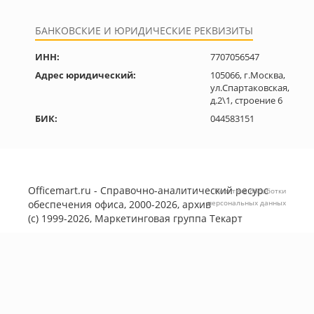
БАНКОВСКИЕ И ЮРИДИЧЕСКИЕ РЕКВИЗИТЫ
ИНН:
7707056547
Адрес юридический:
105066, г.Москва,
ул.Спартаковская,
д.2\1, строение 6
БИК:
044583151
Officemart.ru - Справочно-аналитический ресурс
Политика обработки
обеспечения офиса, 2000-2026, архив
персональных данных
(с) 1999-2026, Маркетинговая группа
Текарт