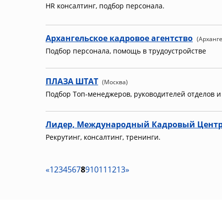
HR консалтинг, подбор персонала.
Архангельское кадровое агентство
(Арханге
Подбор персонала, помощь в трудоустройстве
ПЛАЗА ШТАТ
(Москва)
Подбор Топ-менеджеров, руководителей отделов 
Лидер, Международный Кадровый Цент
Рекрутинг, консалтинг, тренинги.
«
1
2
3
4
5
6
7
8
9
10
11
12
13
»