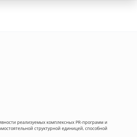
Вход
ективности реализуемых комплексных PR-программ и
 самостоятельной структурной единицей, способной