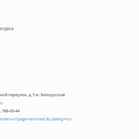
есурса
ой переулок, д. 5 м. Белорусская
ru
, 788-00-44
emier.ru/?page=servicesCALL&lang=rus