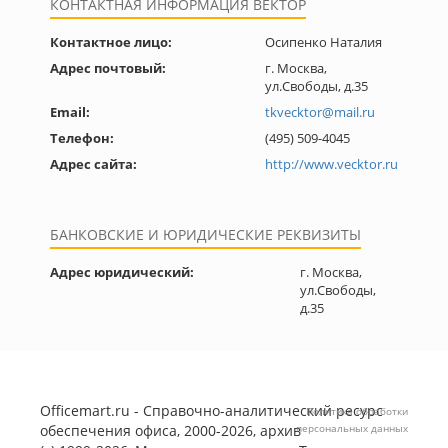
КОНТАКТНАЯ ИНФОРМАЦИЯ ВЕКТОР
Контактное лицо:
Осипенко Наталия
Адрес почтовый:
г. Москва,
ул.Свободы, д.35
Email:
tkvecktor@mail.ru
Телефон:
(495) 509-4045
Адрес сайта:
http://www.vecktor.ru
БАНКОВСКИЕ И ЮРИДИЧЕСКИЕ РЕКВИЗИТЫ
Адрес юридический:
г. Москва,
ул.Свободы,
д.35
Officemart.ru - Справочно-аналитический ресурс
Политика обработки
обеспечения офиса, 2000-2026, архив
персональных данных