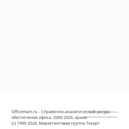
Officemart.ru - Справочно-аналитический ресурс
Политика обработки
обеспечения офиса, 2000-2026, архив
персональных данных
(с) 1999-2026, Маркетинговая группа
Текарт