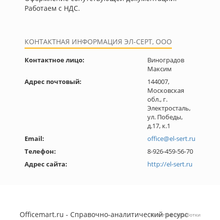
Работаем с НДС.
КОНТАКТНАЯ ИНФОРМАЦИЯ ЭЛ-СЕРТ, ООО
Контактное лицо:
Виноградов
Максим
Адрес почтовый:
144007,
Московская
обл., г.
Электросталь,
ул. Победы,
д.17, к.1
Email:
office@el-sert.ru
Телефон:
8-926-459-56-70
Адрес сайта:
http://el-sert.ru
Officemart.ru - Справочно-аналитический ресурс
Политика обработки