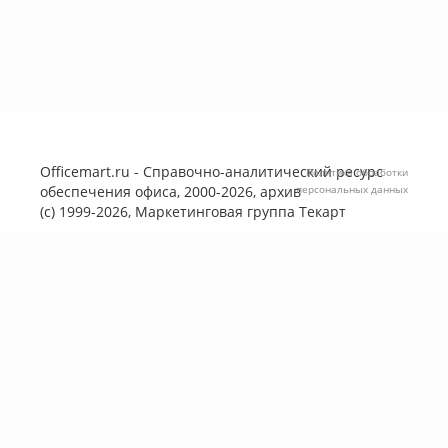
Officemart.ru - Справочно-аналитический ресурс
Политика обработки
обеспечения офиса, 2000-2026, архив
персональных данных
(с) 1999-2026, Маркетинговая группа
Текарт