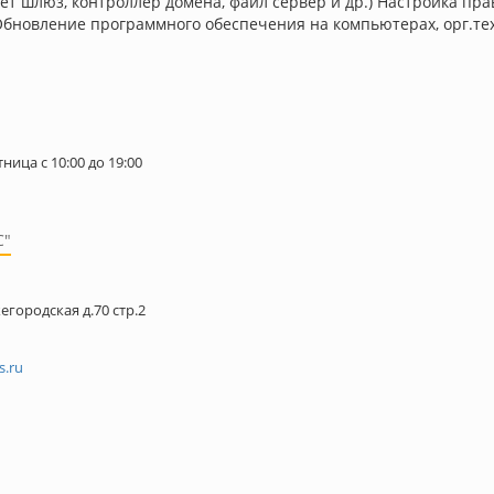
ет шлюз, контроллер домена, файл сервер и др.) Настройка пра
Обновление программного обеспечения на компьютерах, орг.тех
ица с 10:00 до 19:00
С"
егородская д.70 стр.2
s.ru