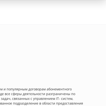
Вход
ым и популярным договорам абонементного
где все сферы деятельности разграничены по
адач, связанных с управлением IT- систем,
ованное подразделение в области предоставления