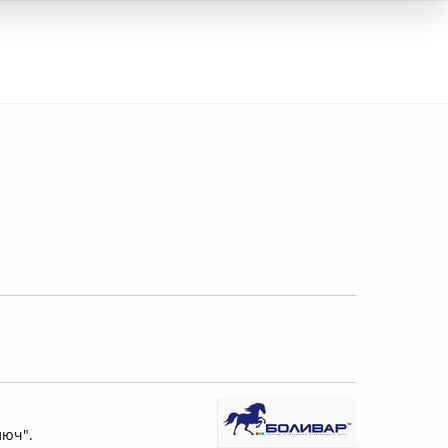
Вход
люч".