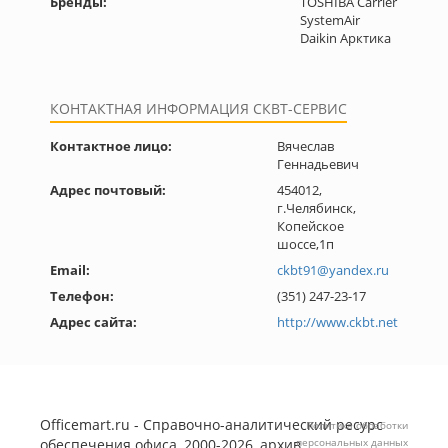
Бренды:
TOSHIBA Carrier
SystemAir
Daikin Арктика
КОНТАКТНАЯ ИНФОРМАЦИЯ СКВТ-СЕРВИС
Контактное лицо:
Вячеслав
Геннадьевич
Адрес почтовый:
454012,
г.Челябинск,
Копейское
шоссе,1п
Email:
ckbt91@yandex.ru
Телефон:
(351) 247-23-17
Адрес сайта:
http://www.ckbt.net
Officemart.ru - Справочно-аналитический ресурс
Политика обработки
обеспечения офиса, 2000-2026, архив
персональных данных