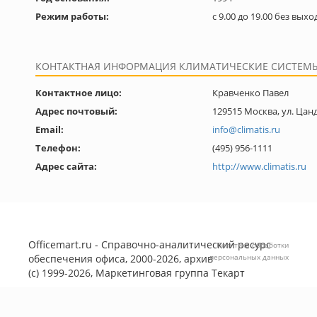
Режим работы:
с 9.00 до 19.00 без вых
КОНТАКТНАЯ ИНФОРМАЦИЯ КЛИМАТИЧЕСКИЕ СИСТЕМЫ
Контактное лицо:
Кравченко Павел
Адрес почтовый:
129515 Москва, ул. Цанд
Email:
info@climatis.ru
Телефон:
(495) 956-1111
Адрес сайта:
http://www.climatis.ru
Officemart.ru - Справочно-аналитический ресурс
Политика обработки
обеспечения офиса, 2000-2026, архив
персональных данных
(с) 1999-2026, Маркетинговая группа
Текарт