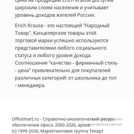
Цена на продукцию Erich Krause доступна
широким слоям населения и учитывает
уровень доходов жителей России.
Erich Krause - это настоящий "Народный
Товар". Канцелярские товары этой
торговой марки успешно используются
представителями любого социального
статуса и любого уровня дохода.
Соотношение "качество - фирменный стиль
- цена" привлекательно для покупателей
различных категорий: от школьника до топ
- менеджера.
Officemart.ru - Справочно-аналитический ресурс
Политика обработки
обеспечения офиса, 2000-2026, архив
персональных данных
(с) 1999-2026, Маркетинговая группа
Текарт