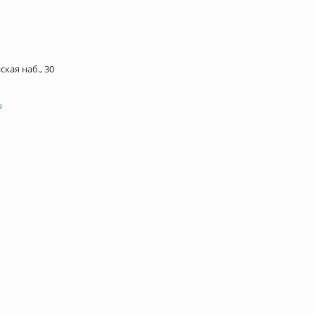
кая наб., 30
u