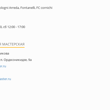
logni Arreda, Fontanelli, FC cornichi
0, сб 12:00 - 17:00
Я МАСТЕРСКАЯ
никова
ул. Орджоникидзе, 9а
r.ru
aster.ru