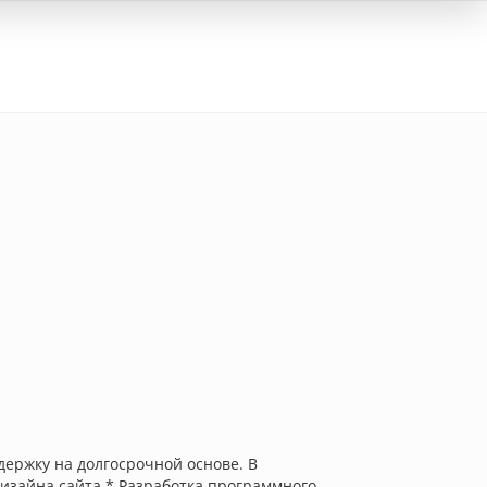
Вход
держку на долгосрочной основе. В
дизайна сайта * Разработка программного