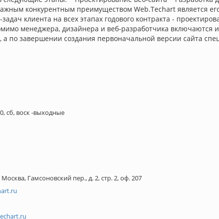
Важным конкурентным преимуществом Web.Techart является ег
задач клиента на всех этапах годового контракта - проектиро
омимо менеджера, дизайнера и веб-разработчика включаются и
я, а по завершении создания первоначальной версии сайта сп
30, сб, воск -выходные
. Москва, Гамсоновский пер., д. 2, стр. 2, оф. 207
rt.ru
echart.ru