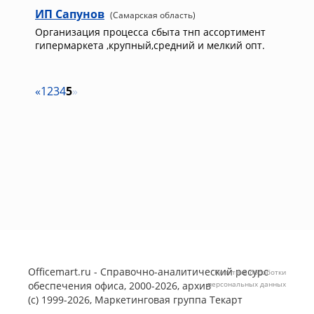
ИП Сапунов
(Самарская область)
Организация процесса сбыта тнп ассортимент
гипермаркета ,крупный,средний и мелкий опт.
«
1
2
3
4
5
»
Officemart.ru - Справочно-аналитический ресурс
Политика обработки
обеспечения офиса, 2000-2026, архив
персональных данных
(с) 1999-2026, Маркетинговая группа
Текарт