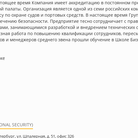
астоящее время Компания имеет аккредитацию в постоянном пре
ой палаты. Организация является одной из семи российских к
у по охране судов и портовых средств. В настоящее время Гр
печению безопасности. Предприятие тесно сотрудничает с пра
ми, занимающимися разработкой и внедрением технических с
ёзная работа по повышению квалификации сотрудников, пересм
ров и менеджеров среднего звена прошли обучение в Школе Би
вке
NAL SECURITY)
тербург, ул. Шпалерная, д. 51, офис 326