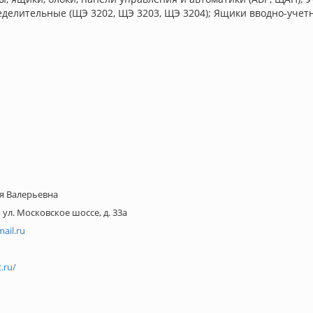
еделительные (ЩЭ 3202, ЩЭ 3203, ЩЭ 3204); Ящики вводно-учетн
я Валерьевна
, ул. Московское шоссе, д. 33a
ail.ru
t.ru/