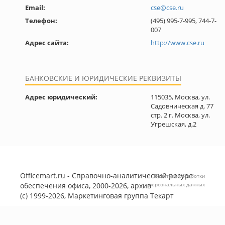
Email:
cse@cse.ru
Телефон:
(495) 995-7-995, 744-7-
007
Адрес сайта:
http://www.cse.ru
БАНКОВСКИЕ И ЮРИДИЧЕСКИЕ РЕКВИЗИТЫ
Адрес юридический:
115035, Москва, ул.
Садовническая д. 77
стр. 2 г. Москва, ул.
Угрешская, д.2
Officemart.ru - Справочно-аналитический ресурс
Политика обработки
обеспечения офиса, 2000-2026, архив
персональных данных
(с) 1999-2026, Маркетинговая группа
Текарт