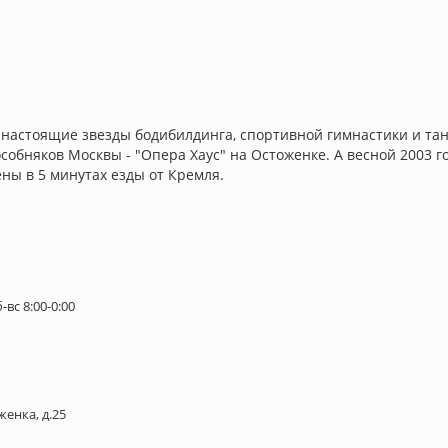
т настоящие звезды бодибилдинга, спортивной гимнастики и та
собняков Москвы - "Опера Хаус" на Остоженке. А весной 2003 г
ены в 5 минутах езды от Кремля.
б-вс 8:00-0:00
женка, д.25