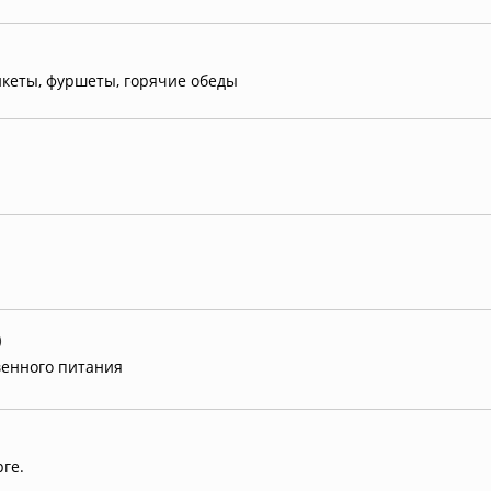
нкеты, фуршеты, горячие обеды
)
венного питания
ге.