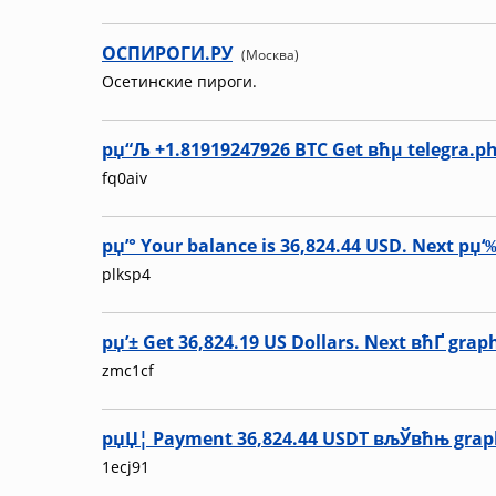
ОСПИРОГИ.РУ
(Москва)
Осетинские пироги.
рџ“Љ +1.81919247926 BTC Get вћµ telegra.
fq0aiv
рџ’° Your balance is 36,824.44 USD. Next р
plksp4
рџ’± Get 36,824.19 US Dollars. Next вћҐ gr
zmc1cf
рџЏ¦ Payment 36,824.44 USDT вљЎвћњ graph
1ecj91