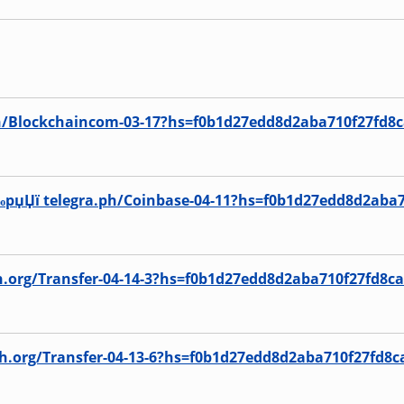
ph/Blockchaincom-03-17?hs=f0b1d27edd8d2aba710f27fd8
џ‘‰рџЏї telegra.ph/Coinbase-04-11?hs=f0b1d27edd8d2aba
aph.org/Transfer-04-14-3?hs=f0b1d27edd8d2aba710f27fd8c
.org/Transfer-04-13-6?hs=f0b1d27edd8d2aba710f27fd8