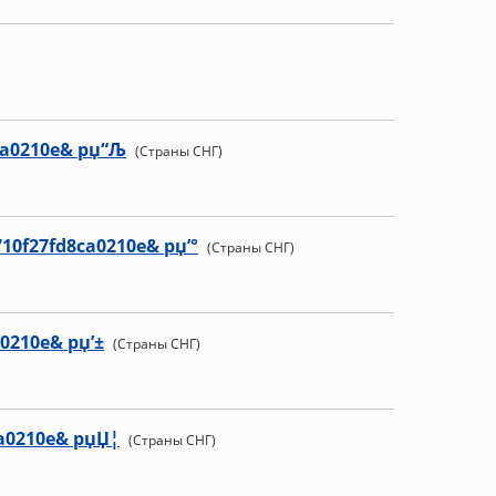
ca0210e& рџ“Љ
(Страны СНГ)
710f27fd8ca0210e& рџ’°
(Страны СНГ)
a0210e& рџ’±
(Страны СНГ)
ca0210e& рџЏ¦
(Страны СНГ)