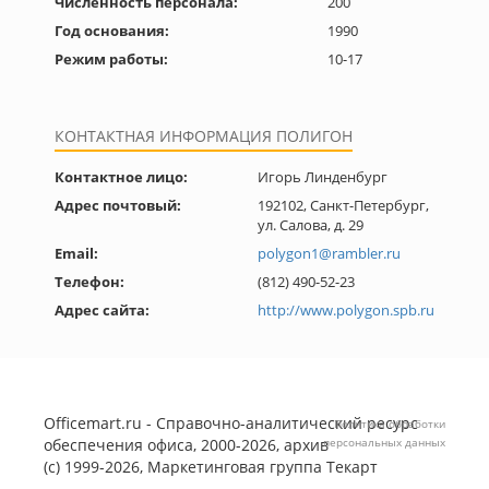
Численность персонала:
200
Год основания:
1990
Режим работы:
10-17
КОНТАКТНАЯ ИНФОРМАЦИЯ ПОЛИГОН
Контактное лицо:
Игорь Линденбург
Адрес почтовый:
192102, Санкт-Петербург,
ул. Салова, д. 29
Email:
polygon1@rambler.ru
Телефон:
(812) 490-52-23
Адрес сайта:
http://www.polygon.spb.ru
Officemart.ru - Справочно-аналитический ресурс
Политика обработки
обеспечения офиса, 2000-2026, архив
персональных данных
(с) 1999-2026, Маркетинговая группа
Текарт