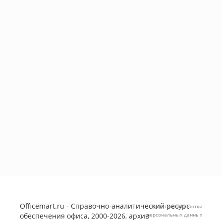
Officemart.ru - Справочно-аналитический ресурс
Политика обработки
обеспечения офиса, 2000-2026, архив
персональных данных