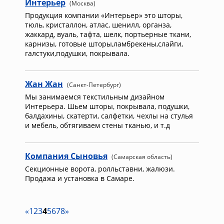
Интерьер
(Москва)
Продукция компании «Интерьер» это шторы,
тюль, кристаллон, атлас, шенилл, органза,
жаккард, вуаль, тафта, шелк, портьерные ткани,
карнизы, готовые шторы,ламбрекены,слайги,
галстуки,подушки, покрывала.
Жан Жан
(Санкт-Петербург)
Мы занимаемся текстильным дизайном
Интерьера. Шьем шторы, покрывала, подушки,
балдахины, скатерти, салфетки, чехлы на стулья
и мебель, обтягиваем стены тканью, и т.д
Компания Сыновья
(Самарская область)
Секционные ворота, ролльставни, жалюзи.
Продажа и установка в Самаре.
«
1
2
3
4
5
6
7
8
»