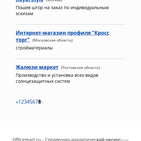
Пошив штор на заказ по индивидуальным
эскизам
Интернет-магазин профиля "Кросс
торг"
(Московская область)
стройматериалы
Жалюзи маркет
(Ростовская область)
Производство и установка всех видов
солнцезащитных систем
«
1
2
3
4
5
6
7
8
»
Officemart.ru - Справочно-аналитический ресурс
Политика обработки