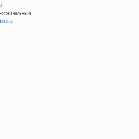
u
(многоканальный)
klad.ru