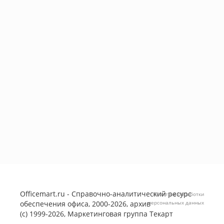
Officemart.ru - Справочно-аналитический ресурс
Политика обработки
обеспечения офиса, 2000-2026, архив
персональных данных
(с) 1999-2026, Маркетинговая группа
Текарт