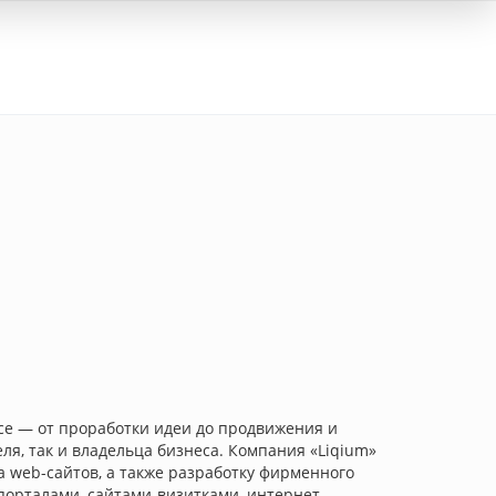
Вход
се — от проработки идеи до продвижения и
ля, так и владельца бизнеса. Компания «Liqium»
а web-сайтов, а также разработку фирменного
 порталами, сайтами-визитками, интернет