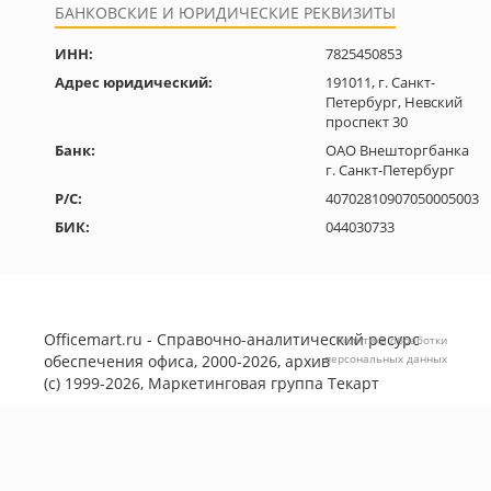
БАНКОВСКИЕ И ЮРИДИЧЕСКИЕ РЕКВИЗИТЫ
ИНН:
7825450853
Адрес юридический:
191011, г. Санкт-
Петербург, Невский
проспект 30
Банк:
ОАО Внешторгбанка
г. Санкт-Петербург
Р/С:
40702810907050005003
БИК:
044030733
Officemart.ru - Справочно-аналитический ресурс
Политика обработки
обеспечения офиса, 2000-2026, архив
персональных данных
(с) 1999-2026, Маркетинговая группа
Текарт