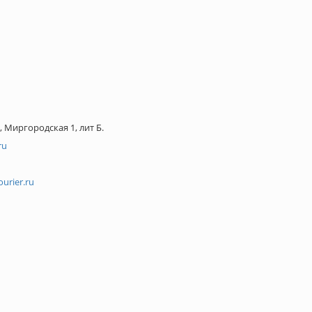
 Миргородская 1, лит Б.
ru
urier.ru