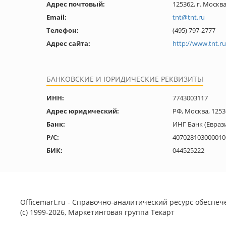
Адрес почтовый:
125362, г. Москв
Email:
tnt@tnt.ru
Телефон:
(495) 797-2777
Адрес сайта:
http://www.tnt.ru
БАНКОВСКИЕ И ЮРИДИЧЕСКИЕ РЕКВИЗИТЫ
ИНН:
7743003117
Адрес юридический:
РФ, Москва, 1253
Банк:
ИНГ Банк (Евраз
Р/С:
407028103000010
БИК:
044525222
Officemart.ru - Справочно-аналитический ресурс обеспече
(с) 1999-2026, Маркетинговая группа
Текарт