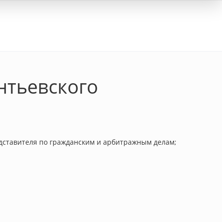
Вход
нтьевского
дставителя по гражданским и арбитражным делам;