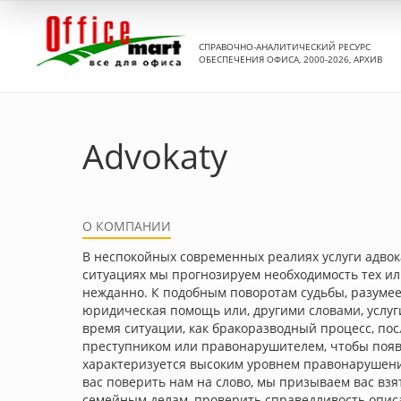
СПРАВОЧНО-АНАЛИТИЧЕСКИЙ РЕСУРС
ОБЕСПЕЧЕНИЯ ОФИСА, 2000-2026, АРХИВ
Advokaty
О КОМПАНИИ
В неспокойных современных реалиях услуги адвока
ситуациях мы прогнозируем необходимость тех ил
нежданно. К подобным поворотам судьбы, разумее
юридическая помощь или, другими словами, услуги
время ситуации, как бракоразводный процесс, по
преступником или правонарушителем, чтобы появи
характеризуется высоким уровнем правонарушени
вас поверить нам на слово, мы призываем вас взят
семейным делам, проверить справедливость описа