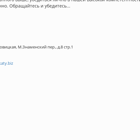
нно. Обращайтесь и убедитесь...
ровицкая, М.Знаменский пер., д.8 стр.1
aty.biz