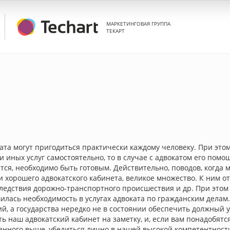
МАРКЕТИНГОВАЯ ГРУППА
ТЕКАРТ
та могут пригодиться практически каждому человеку. При этом 
и иных услуг самостоятельно, то в случае с адвокатом его по
тся, необходимо быть готовым. Действительно, поводов, когда
 хорошего адвокатского кабинета, великое множество. К ним о
следствия дорожно-транспортного происшествия и др. При этом
лась необходимость в услугах адвоката по гражданским делам
й, а государства нередко не в состоянии обеспечить должный
ь наш адвокатский кабинет на заметку, и, если вам понадобятся
нного выше, убедиться лично в нашей высокой компетентности