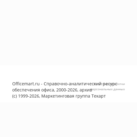
Officemart.ru - Справочно-аналитический ресурс
Политика обработки
обеспечения офиса, 2000-2026, архив
персональных данных
(с) 1999-2026, Маркетинговая группа
Текарт