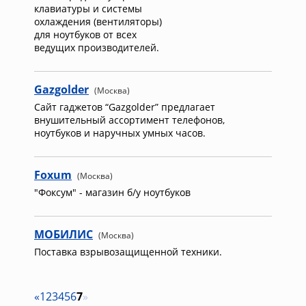
клавиатуры и системы
охлаждения (вентиляторы)
для ноутбуков от всех
ведущих производителей.
Gazgolder
(Москва)
Сайт гаджетов “Gazgolder” предлагает
внушительный ассортимент телефонов,
ноутбуков и наручных умных часов.
Foxum
(Москва)
"Фоксум" - магазин б/у ноутбуков
МОБИЛИС
(Москва)
Поставка взрывозащищенной техники.
«
1
2
3
4
5
6
7
»