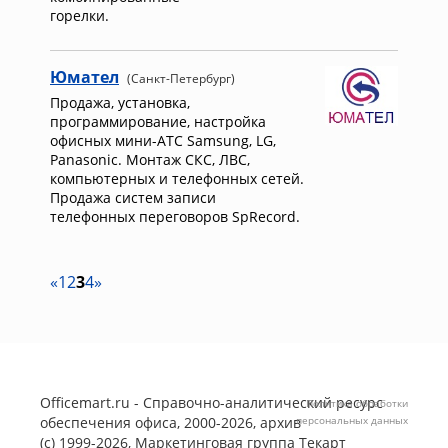
горелки.
Юмател
(Санкт-Петербург)
Продажа, установка,
программирование, настройка
офисных мини-АТС Samsung, LG,
Panasonic. Монтаж СКС, ЛВС,
компьютерных и телефонных сетей.
Продажа систем записи
телефонных переговоров SpRecord.
«
1
2
3
4
»
Officemart.ru - Справочно-аналитический ресурс
Политика обработки
обеспечения офиса, 2000-2026, архив
персональных данных
(с) 1999-2026, Маркетинговая группа
Текарт