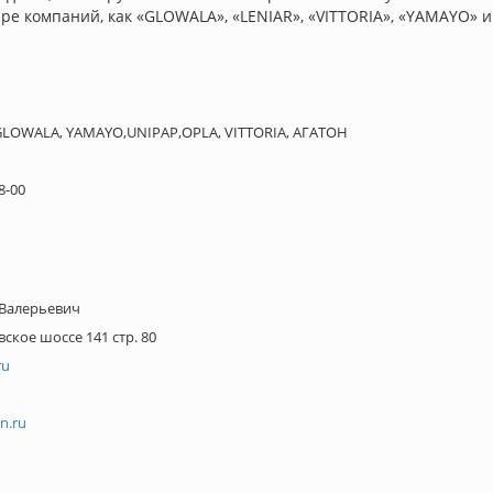
е компаний, как «GLOWALA», «LENIAR», «VITTORIA», «YAMAYO» и
GLOWALA, YAMAYO,UNIPAP,OPLA, VITTORIA, АГАТОН
8-00
 Валерьевич
ское шоссе 141 стр. 80
ru
n.ru