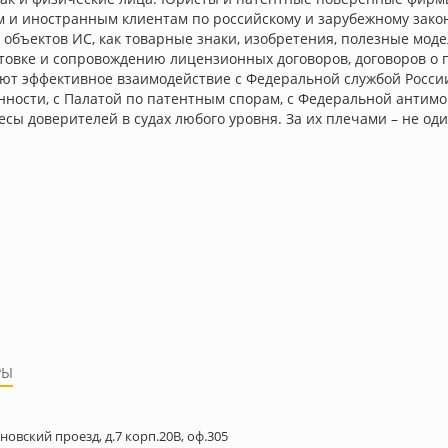
 и иностранным клиентам по российскому и зарубежному закон
х объектов ИС, как товарные знаки, изобретения, полезные мод
отовке и сопровождению лицензионных договоров, договоров о 
 эффективное взаимодействие с Федеральной службой России 
ости, с Палатой по патентным спорам, с Федеральной антимо
ы доверителей в судах любого уровня. За их плечами – не оди
РЫ
новский проезд, д.7 корп.20В, оф.305