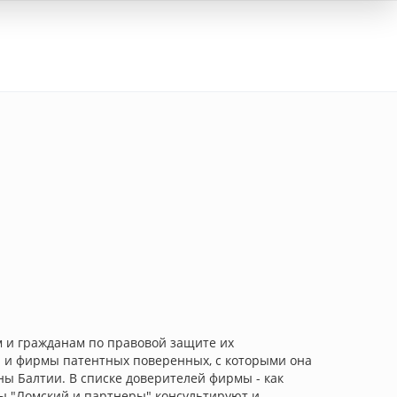
Вход
 и гражданам по правовой защите их
 и фирмы патентных поверенных, с которыми она
ны Балтии. В списке доверителей фирмы - как
ы "Ломский и партнеры" консультируют и