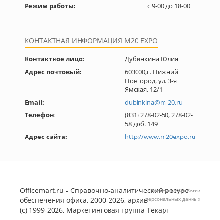
Режим работы:
с 9-00 до 18-00
КОНТАКТНАЯ ИНФОРМАЦИЯ M20 EXPO
Контактное лицо:
Дубинкина Юлия
Адрес почтовый:
603000,г. Нижний
Новгород, ул. 3-я
Ямская, 12/1
Email:
dubinkina@m-20.ru
Телефон:
(831) 278-02-50, 278-02-
58 доб. 149
Адрес сайта:
http://www.m20expo.ru
Officemart.ru - Справочно-аналитический ресурс
Политика обработки
обеспечения офиса, 2000-2026, архив
персональных данных
(с) 1999-2026, Маркетинговая группа
Текарт