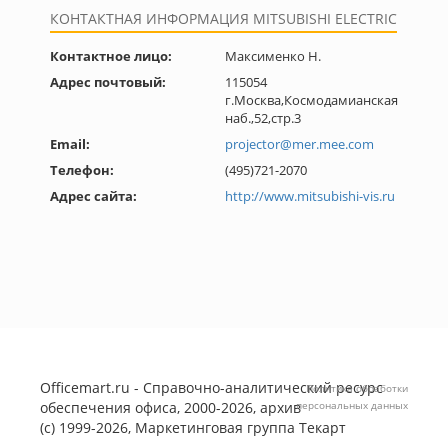
КОНТАКТНАЯ ИНФОРМАЦИЯ MITSUBISHI ELECTRIC
Контактное лицо:
Максименко Н.
Адрес почтовый:
115054
г.Москва,Космодамианская
наб.,52,стр.3
Email:
projector@mer.mee.com
Телефон:
(495)721-2070
Адрес сайта:
http://www.mitsubishi-vis.ru
Officemart.ru - Справочно-аналитический ресурс
Политика обработки
обеспечения офиса, 2000-2026, архив
персональных данных
(с) 1999-2026, Маркетинговая группа
Текарт