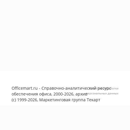
Officemart.ru - Справочно-аналитический ресурс
Политика обработки
обеспечения офиса, 2000-2026, архив
персональных данных
(с) 1999-2026, Маркетинговая группа
Текарт