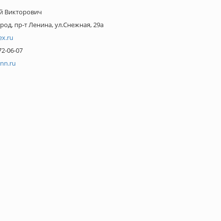
й Викторович
од, пр-т Ленина, ул.Снежная, 29а
x.ru
72-06-07
nn.ru