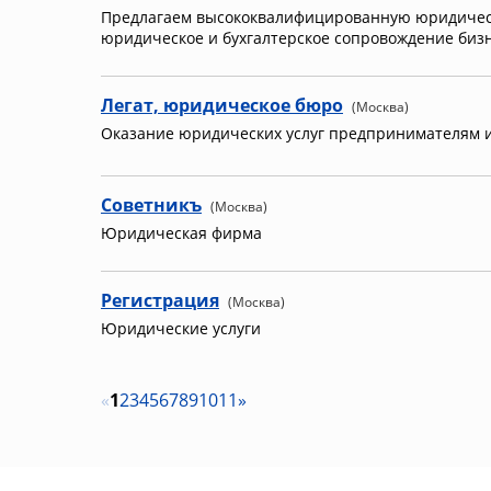
Предлагаем высококвалифицированную юридическ
юридическое и бухгалтерское сопровождение бизн
Легат, юридическое бюро
(Москва)
Оказание юридических услуг предпринимателям 
Советникъ
(Москва)
Юридическая фирма
Регистрация
(Москва)
Юридические услуги
«
1
2
3
4
5
6
7
8
9
10
11
»