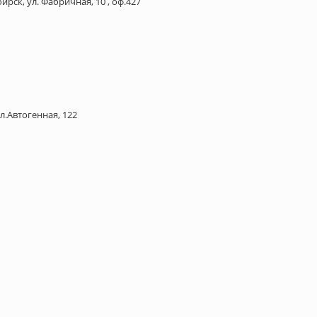
ирск, ул. Фабричная, 10 , оф.427
л.Автогенная, 122