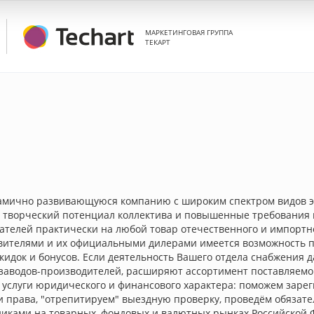
МАРКЕТИНГОВАЯ ГРУППА
ТЕКАРТ
амично развивающуюся компанию с широким спектром видов эк
ворческий потенциал коллектива и повышенные требования к 
ателей практически на любой товар отечественного и импортно
овителями и их официальными дилерами имеется возможность 
кидок и бонусов. Если деятельность Вашего отдела снабжения д
заводов-производителей, расширяют ассортимент поставляемо
е услуги юридического и финансового характера: поможем заре
 и права, "отрепитируем" выездную проверку, проведём обяза
никами на товарных, фондовых и валютных рынках Российской 