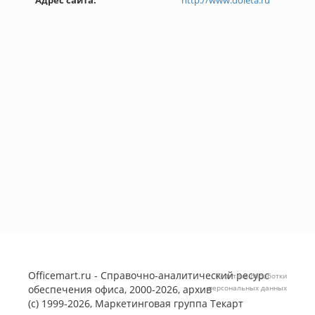
Адрес сайта:
http://www.doleta.ru
Officemart.ru - Справочно-аналитический ресурс
Политика обработки
обеспечения офиса, 2000-2026, архив
персональных данных
(с) 1999-2026, Маркетинговая группа
Текарт